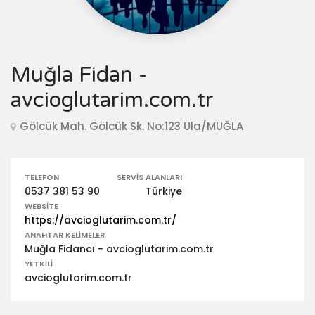
Muğla Fidan -
avcioglutarim.com.tr
Gölcük Mah. Gölcük Sk. No:123 Ula/MUĞLA
TELEFON
SERVIS ALANLARI
0537 381 53 90
Türkiye
WEBSITE
https://avcioglutarim.com.tr/
ANAHTAR KELIMELER
Muğla Fidancı - avcioglutarim.com.tr
YETKILI
avcioglutarim.com.tr