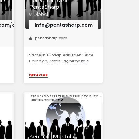
ir?
Lol Script Yazılımı -
PentaSharp
Global
n.com/company/mateplast/
info@pentasharp.com
pentasharp.com
Stratejinizi Rakiplerinizden Önce
Belirleyin, Zafer Kaçınılmazdır!
DETAYLAR
REPOSADO ESTATE BLEND RUBUSTO PURO -
HBCEUROPETR.COM
Kent çift Mentöllü