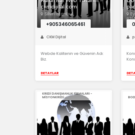
Kurumsal Web Tasarım -
Doğ
ckmdijital.com
par
Silivri İstanbul
Ey
67/
+905346065461
0
CKM Dijital
p
Webde Kalitenin ve Güvenin Adı:
Kons
Biz.
Kons
DETAYLAR
DET
KREDI DANIŞMANLIK FIRMALARI -
MISYONKREDI
BODY