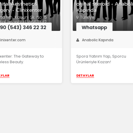
ital Aesthetics
orjinal steroid - Anabol
gery - Clinixenter
Kapında
ta Mh. Kanuni Sk. No: 5
Türkiye
rtal, İstanbul) W663+42
90 (543) 346 22 32
Whatsapp
linixenter.com
Anabolic Kapında
ixenter: The Gateway to
Spora Yatırım Yap, Sporcu
less Beauty.
Ürünleriyle Kazan!
AYLAR
DETAYLAR