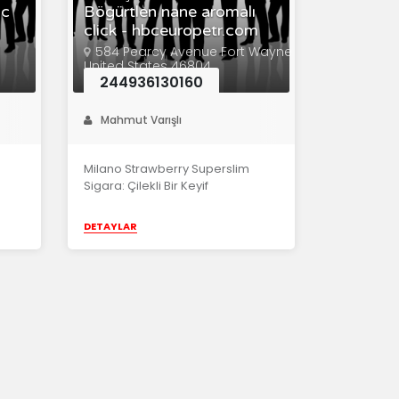
ic
Bögürtlen nane aromalı
click - hbceuropetr.com
584 Pearcy Avenue Fort Wayne
United States 46804
244936130160
Mahmut Varışlı
Milano Strawberry Superslim
Sigara: Çilekli Bir Keyif
DETAYLAR