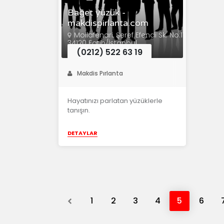
Baget yüzük -
makdispirlanta.com
Mollafenari, Şeref Efendi Sk. No:11,
34120 Fatih/İstanbul
(0212) 522 63 19
Makdis Pırlanta
Hayatınızı parlatan yüzüklerle
tanışın.
DETAYLAR
Previous
1
2
3
4
5
6