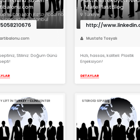
um Günü Süsleri -
Plastik Enjeksiyon Ned
tibalonu.com
- MatePlastBlog
üp sultan Mah Kızılay cad no
Türkiye
A Sancaktepe İstanbul
5058210676
http://www.linkedi
artibalonu.com
Mustafa Tosyalı
eptiniz, Stiliniz: Doğum Günü
Hızlı, hassas, kaliteli: Plastik
epti!
Enjeksiyon!
AYLAR
DETAYLAR
 LIFT IN TURKEY - CLINIXENTER
STEROID SIPARIŞ