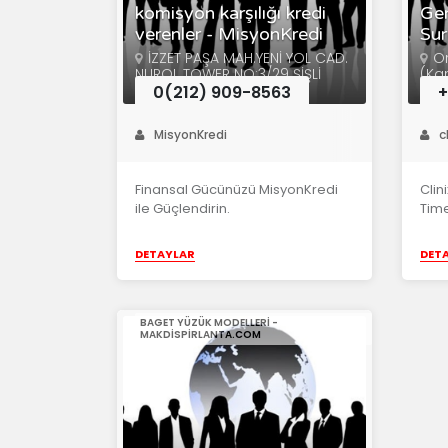
komisyon karşılığı kredi
Gen
verenler - MisyonKredi
Sur
İZZET PAŞA MAH.YENİ YOL CAD.
Or
NUROL TOWER NO:3/29 ŞİŞLİ
(Ka
0(212) 909-8563
+
MisyonKredi
c
Finansal Gücünüzü MisyonKredi
Clin
ile Güçlendirin.
Time
DETAYLAR
DET
BAGET YÜZÜK MODELLERI -
MAKDISPIRLANTA.COM