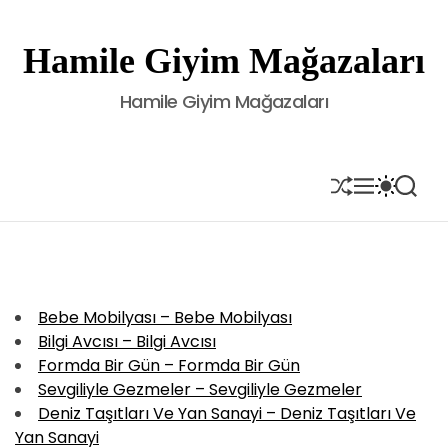
S
k
Hamile Giyim Mağazaları
i
p
Hamile Giyim Mağazaları
t
o
c
o
S
M
S
S
H
E
W
E
n
U
N
I
A
t
F
U
T
R
e
F
C
C
L
H
H
n
E
C
t
O
Bebe Mobilyası – Bebe Mobilyası
L
Bilgi Avcısı – Bilgi Avcısı
O
R
Formda Bir Gün – Formda Bir Gün
M
Sevgiliyle Gezmeler – Sevgiliyle Gezmeler
O
Deniz Taşıtları Ve Yan Sanayi – Deniz Taşıtları Ve
D
E
Yan Sanayi