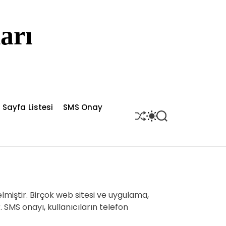
arı
Sayfa Listesi
SMS Onay
S
S
S
H
W
E
U
I
A
F
T
R
F
C
C
L
H
H
E
C
O
L
miştir. Birçok web sitesi ve uygulama,
O
R
 SMS onayı, kullanıcıların telefon
M
O