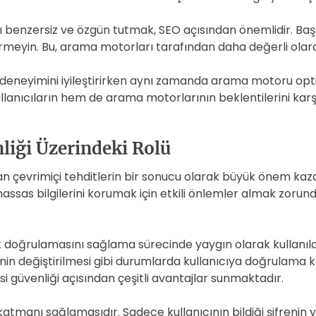
ızı benzersiz ve özgün tutmak, SEO açısından önemlidir. 
rmeyin. Bu, arama motorları tarafından daha değerli olarak
ı deneyimini iyileştirirken aynı zamanda arama motoru op
lanıcıların hem de arama motorlarının beklentilerini karşı
liği Üzerindeki Rolü
çevrimiçi tehditlerin bir sonucu olarak büyük önem kazanmış
ve hassas bilgilerini korumak için etkili önlemler almak zor
lik doğrulamasını sağlama sürecinde yaygın olarak kullanıl
inin değiştirilmesi gibi durumlarda kullanıcıya doğrulama 
si güvenliği açısından çeşitli avantajlar sunmaktadır.
k katmanı sağlamasıdır. Sadece kullanıcının bildiği şifreni