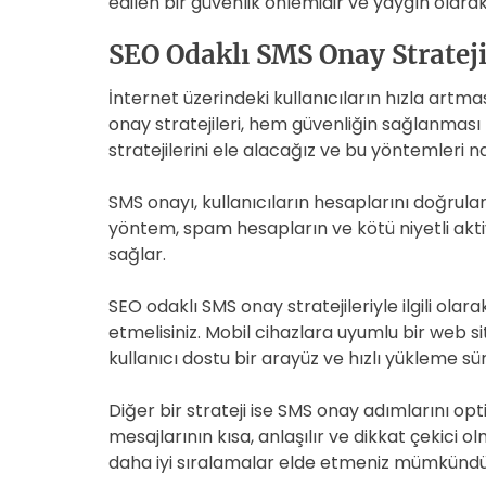
edilen bir güvenlik önlemidir ve yaygın olarak
SEO Odaklı SMS Onay Strateji
İnternet üzerindeki kullanıcıların hızla artmas
onay stratejileri, hem güvenliğin sağlanması 
stratejilerini ele alacağız ve bu yöntemleri na
SMS onayı, kullanıcıların hesaplarını doğrulam
yöntem, spam hesapların ve kötü niyetli akt
sağlar.
SEO odaklı SMS onay stratejileriyle ilgili ola
etmelisiniz. Mobil cihazlara uyumlu bir web s
kullanıcı dostu bir arayüz ve hızlı yükleme sür
Diğer bir strateji ise SMS onay adımlarını o
mesajlarının kısa, anlaşılır ve dikkat çekici
daha iyi sıralamalar elde etmeniz mümkündü