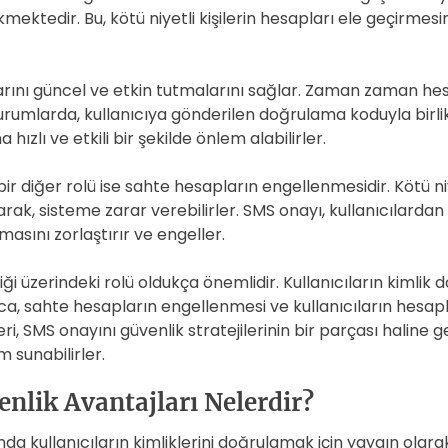
kmektedir. Bu, kötü niyetli kişilerin hesapları ele geçirmesin
larını güncel ve etkin tutmalarını sağlar. Zaman zaman hesap
 durumlarda, kullanıcıya gönderilen doğrulama koduyla birli
 hızlı ve etkili bir şekilde önlem alabilirler.
r diğer rolü ise sahte hesapların engellenmesidir. Kötü niye
rak, sisteme zarar verebilirler. SMS onayı, kullanıcılardan 
asını zorlaştırır ve engeller.
ği üzerindeki rolü oldukça önemlidir. Kullanıcıların kimlik
ca, sahte hesapların engellenmesi ve kullanıcıların hesapl
ri, SMS onayını güvenlik stratejilerinin bir parçası haline geti
 sunabilirler.
nlik Avantajları Nelerdir?
nda kullanıcıların kimliklerini doğrulamak için yaygın olara