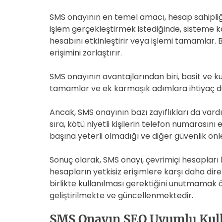
SMS onayının en temel amacı, hesap sahipliği
işlem gerçekleştirmek istediğinde, sisteme ka
hesabını etkinleştirir veya işlemi tamamlar. Bu
erişimini zorlaştırır.
SMS onayının avantajlarından biri, basit ve k
tamamlar ve ek karmaşık adımlara ihtiyaç duym
Ancak, SMS onayının bazı zayıflıkları da va
sıra, kötü niyetli kişilerin telefon numarası
başına yeterli olmadığı ve diğer güvenlik önl
Sonuç olarak, SMS onayı, çevrimiçi hesapları 
hesapların yetkisiz erişimlere karşı daha dir
birlikte kullanılması gerektiğini unutmamak 
geliştirilmekte ve güncellenmektedir.
SMS Onayın SEO Uyumlu Kul