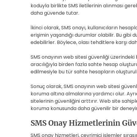
koduyla birlikte SMS iletilerinin alınması gere
daha güvende tutar.
İkinci olarak, SMS onayı, kullanıcıların hesap
erişimin yaşandığı durumlar olabilir. Bu gibi
edebilirler. Böylece, olası tehditlere karşı daha
SMS onayının web sitesi güvenliği üzerindeki bi
aracılığıyla birden fazla sahte hesap oluştura
edilmesiyle bu tür sahte hesapların oluşturulm
Sonuç olarak, SMS onayının web sitesi güvenli
koruma altına almalarına yardımcı olur. Ayrı
sitelerinin güvenliğini arttırır. Web site sahiple
koruma konusunda daha güvenilir bir deneyim
SMS Onay Hizmetlerinin Güve
SMS onay hizmetleri, çevrimiçi işlemler sırası