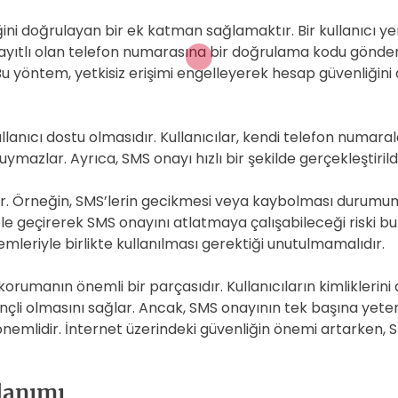
ni doğrulayan bir ek katman sağlamaktır. Bir kullanıcı yen
yıtlı olan telefon numarasına bir doğrulama kodu gönderili
 yöntem, yetkisiz erişimi engelleyerek hesap güvenliğini art
ullanıcı dostu olmasıdır. Kullanıcılar, kendi telefon numar
azlar. Ayrıca, SMS onayı hızlı bir şekilde gerçekleştirildi
rdır. Örneğin, SMS’lerin gecikmesi veya kaybolması durumu
nı ele geçirerek SMS onayını atlatmaya çalışabileceği riski
emleriyle birlikte kullanılması gerektiği unutulmamalıdır.
korumanın önemli bir parçasıdır. Kullanıcıların kimliklerini
ençli olmasını sağlar. Ancak, SMS onayının tek başına yete
önemlidir. İnternet üzerindeki güvenliğin önemi artarken, 
lanımı