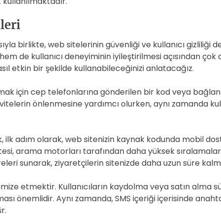
 kullanılmaktadır.
leri
ıyla birlikte, web sitelerinin güvenliği ve kullanıcı gizlil
hem de kullanıcı deneyiminin iyileştirilmesi açısından çok
sıl etkin bir şekilde kullanabileceğinizi anlatacağız.
ak için cep telefonlarına gönderilen bir kod veya bağlantı 
ivitelerin önlenmesine yardımcı olurken, aynı zamanda kul
rak, ilk adım olarak, web sitenizin kaynak kodunda mobil do
itesi, arama motorları tarafından daha yüksek sıralamalara s
eleri sunarak, ziyaretçilerin sitenizde daha uzun süre kalma
ptimize etmektir. Kullanıcıların kaydolma veya satın alma
 olması önemlidir. Aynı zamanda, SMS içeriği içerisinde ana
r.