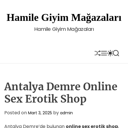
S
k
Hamile Giyim Mağazaları
i
p
Hamile Giyim Mağazaları
t
o
c
o
S
M
S
S
H
E
W
E
n
U
N
I
A
t
F
U
T
R
e
F
C
C
L
H
H
n
E
C
Antalya Demre Online
t
O
L
Sex Erotik Shop
O
R
M
Posted on
by
Mart 3, 2025
admin
O
D
E
Antalya Demre’de bulunan
online sex erotik shop
,