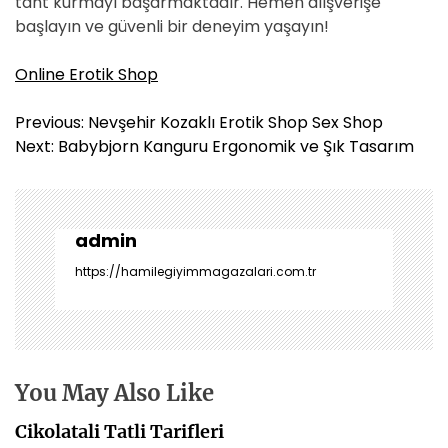
taht kurmayı başarmaktadır. Hemen alışverişe
başlayın ve güvenli bir deneyim yaşayın!
Online Erotik Shop
Y
Previous:
Nevşehir Kozaklı Erotik Shop Sex Shop
a
Next:
Babybjorn Kanguru Ergonomik ve Şık Tasarım
z
ı
g
e
admin
z
https://hamilegiyimmagazalari.com.tr
i
n
m
e
s
You May Also Like
i
Cikolatali Tatli Tarifleri