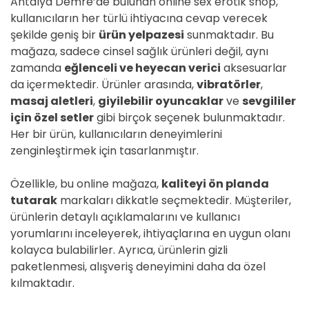
Antalya Demre’de bulunan online sex erotik shop,
kullanıcıların her türlü ihtiyacına cevap verecek
şekilde geniş bir
ürün yelpazesi
sunmaktadır. Bu
mağaza, sadece cinsel sağlık ürünleri değil, aynı
zamanda
eğlenceli ve heyecan verici
aksesuarlar
da içermektedir. Ürünler arasında,
vibratörler
,
masaj aletleri
,
giyilebilir oyuncaklar
ve
sevgililer
için özel setler
gibi birçok seçenek bulunmaktadır.
Her bir ürün, kullanıcıların deneyimlerini
zenginleştirmek için tasarlanmıştır.
Özellikle, bu online mağaza,
kaliteyi ön planda
tutarak
markaları dikkatle seçmektedir. Müşteriler,
ürünlerin detaylı açıklamalarını ve kullanıcı
yorumlarını inceleyerek, ihtiyaçlarına en uygun olanı
kolayca bulabilirler. Ayrıca, ürünlerin gizli
paketlenmesi, alışveriş deneyimini daha da özel
kılmaktadır.