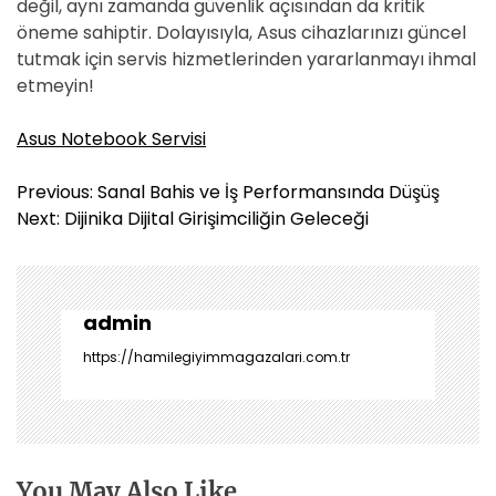
değil, aynı zamanda güvenlik açısından da kritik
öneme sahiptir. Dolayısıyla, Asus cihazlarınızı güncel
tutmak için servis hizmetlerinden yararlanmayı ihmal
etmeyin!
Asus Notebook Servisi
Y
Previous:
Sanal Bahis ve İş Performansında Düşüş
a
Next:
Dijinika Dijital Girişimciliğin Geleceği
z
ı
g
e
admin
z
https://hamilegiyimmagazalari.com.tr
i
n
m
e
s
You May Also Like