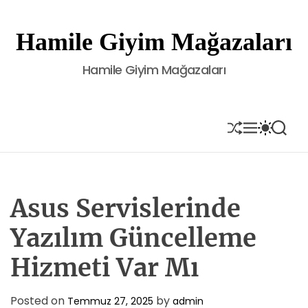
S
k
Hamile Giyim Mağazaları
i
p
Hamile Giyim Mağazaları
t
o
c
o
S
M
S
S
H
E
W
E
n
U
N
I
A
t
F
U
T
R
e
F
C
C
L
H
H
n
E
C
Asus Servislerinde
t
O
L
Yazılım Güncelleme
O
R
Hizmeti Var Mı
M
O
D
E
Posted on
by
Temmuz 27, 2025
admin