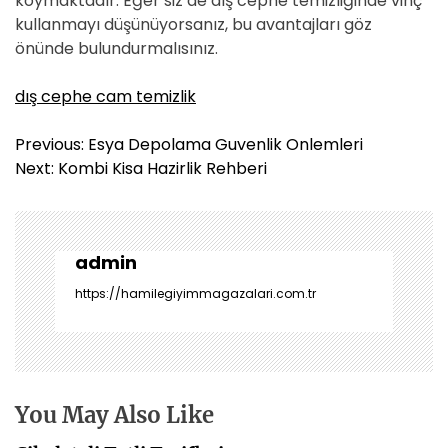
koymaktadır. Eğer siz de dış cephe temizliğinde vinç
kullanmayı düşünüyorsanız, bu avantajları göz
önünde bulundurmalısınız.
dış cephe cam temizlik
Y
Previous:
Esya Depolama Guvenlik Onlemleri
a
Next:
Kombi Kisa Hazirlik Rehberi
z
ı
g
e
admin
z
https://hamilegiyimmagazalari.com.tr
i
n
m
e
s
You May Also Like
i