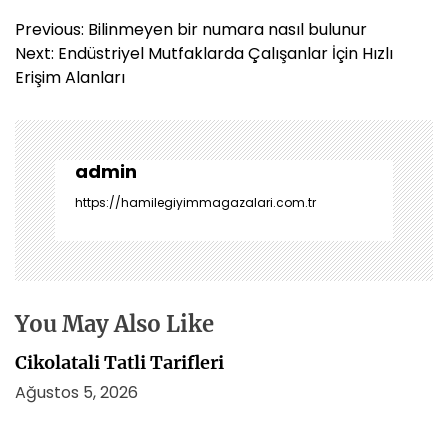
Y
Previous:
Bilinmeyen bir numara nasıl bulunur
a
Next:
Endüstriyel Mutfaklarda Çalışanlar İçin Hızlı
z
Erişim Alanları
ı
g
e
z
admin
i
https://hamilegiyimmagazalari.com.tr
n
m
e
s
i
You May Also Like
Cikolatali Tatli Tarifleri
Ağustos 5, 2026