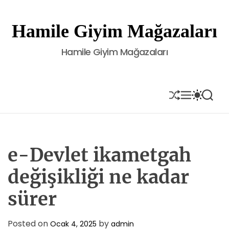
S
k
Hamile Giyim Mağazaları
i
p
Hamile Giyim Mağazaları
t
o
c
o
S
M
S
S
H
E
W
E
n
U
N
I
A
t
F
U
T
R
e
F
C
C
L
H
H
n
E
C
e-Devlet ikametgah
t
O
L
değişikliği ne kadar
O
R
sürer
M
O
D
E
Posted on
by
Ocak 4, 2025
admin