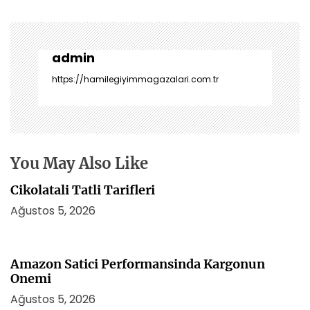
z
ı
g
e
admin
z
https://hamilegiyimmagazalari.com.tr
i
n
m
e
s
You May Also Like
i
Cikolatali Tatli Tarifleri
Ağustos 5, 2026
Amazon Satici Performansinda Kargonun
Onemi
Ağustos 5, 2026