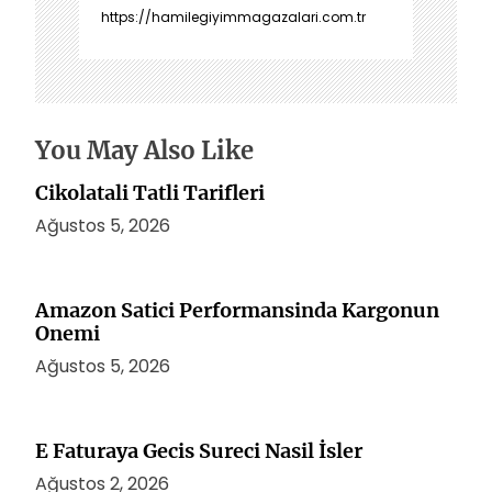
z
https://hamilegiyimmagazalari.com.tr
i
n
m
e
s
You May Also Like
i
Cikolatali Tatli Tarifleri
Ağustos 5, 2026
Amazon Satici Performansinda Kargonun
Onemi
Ağustos 5, 2026
E Faturaya Gecis Sureci Nasil İsler
Ağustos 2, 2026