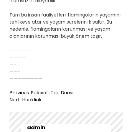
olumsuz etkileyebilir.
Tüm bu insan faaliyetleri, flamingoların yaşamını
tehlikeye atar ve yaşam sürelerini kısaltır. Bu
nedenle, flamingoların korunması ve yaşam
alanlarının korunması büyük önem taşır.
—————-
————
—-
——–
————————
Y
Previous:
Salavatı Tac Duası
a
Next:
Hacklink
z
ı
g
e
admin