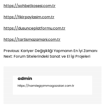
https://sohbetkosesi.com.tr
https://fikirpaylasim.com.tr
https://dusunceplatformu.com.tr
https://tartismazamani.com.tr
Y
Previous:
Kariyer Değişikliği Yapmanın En İyi Zamanı
a
Next:
Forum Sitelerindeki Sanat ve El İşi Projeleri
z
ı
g
e
admin
z
https://hamilegiyimmagazalari.com.tr
i
n
m