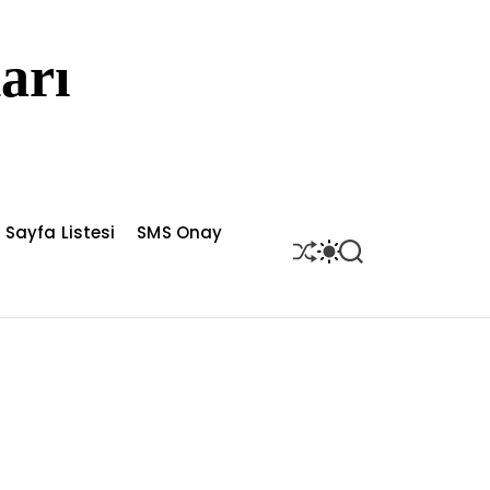
arı
Sayfa Listesi
SMS Onay
S
S
S
H
W
E
U
I
A
F
T
R
F
C
C
L
H
H
E
C
O
L
O
R
M
O