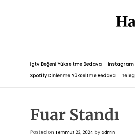
S
k
Ha
i
p
t
o
c
o
n
Igtv Beğeni Yükseltme Bedava
Instagram G
t
e
Spotify Dinlenme Yükseltme Bedava
Teleg
n
t
Fuar Standı
Posted on
by
Temmuz 23, 2024
admin