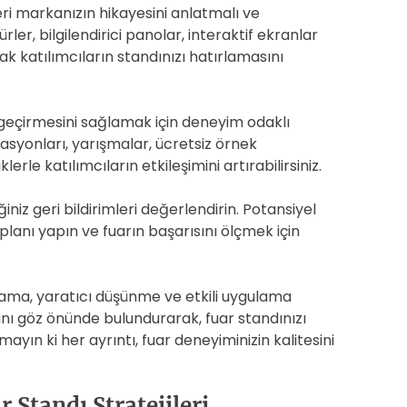
eri markanızın hikayesini anlatmalı ve
şürler, bilgilendirici panolar, interaktif ekranlar
ak katılımcıların standınızı hatırlamasını
 geçirmesini sağlamak için deneyim odaklı
asyonları, yarışmalar, ücretsiz örnek
lerle katılımcıların etkileşimini artırabilirsiniz.
ğiniz geri bildirimleri değerlendirin. Potansiyel
 planı yapın ve fuarın başarısını ölçmek için
anlama, yaratıcı düşünme ve etkili uygulama
rını göz önünde bulundurarak, fuar standınızı
tmayın ki her ayrıntı, fuar deneyiminizin kalitesini
 Standı Stratejileri