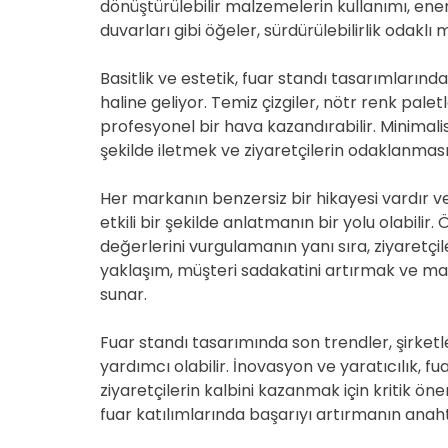
dönüştürülebilir malzemelerin kullanımı, enerj
duvarları gibi öğeler, sürdürülebilirlik odakl
Basitlik ve estetik, fuar standı tasarımlarınd
haline geliyor. Temiz çizgiler, nötr renk pal
profesyonel bir hava kazandırabilir. Minimali
şekilde iletmek ve ziyaretçilerin odaklanmasın
Her markanın benzersiz bir hikayesi vardır ve
etkili bir şekilde anlatmanın bir yolu olabilir.
değerlerini vurgulamanın yanı sıra, ziyaretçil
yaklaşım, müşteri sadakatini artırmak ve mark
sunar.
Fuar standı tasarımında son trendler, şirket
yardımcı olabilir. İnovasyon ve yaratıcılık, f
ziyaretçilerin kalbini kazanmak için kritik öne
fuar katılımlarında başarıyı artırmanın anahta