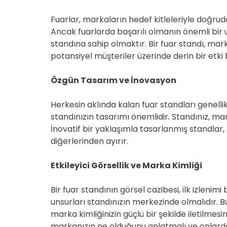
Fuarlar, markaların hedef kitleleriyle doğruda
Ancak fuarlarda başarılı olmanın önemli bir 
standına sahip olmaktır. Bir fuar standı, ma
potansiyel müşteriler üzerinde derin bir etki b
Özgün Tasarım ve İnovasyon
Herkesin aklında kalan fuar standları genellik
standınızın tasarımı önemlidir. Standınız, mark
İnovatif bir yaklaşımla tasarlanmış standlar, 
diğerlerinden ayırır.
Etkileyici Görsellik ve Marka Kimliği
Bir fuar standının görsel cazibesi, ilk izlenimi
unsurları standınızın merkezinde olmalıdır. Bu
marka kimliğinizin güçlü bir şekilde iletilmesi
markanızın ne olduğunu anlatmalı ve onlarda 