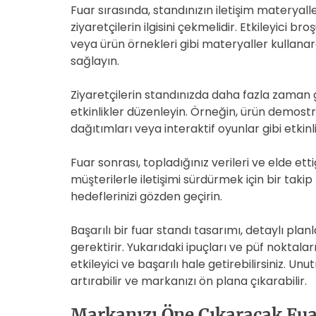
Fuar sırasında, standınızın iletişim materyall
ziyaretçilerin ilgisini çekmelidir. Etkileyici bro
veya ürün örnekleri gibi materyaller kullanar
sağlayın.
Ziyaretçilerin standınızda daha fazla zaman
etkinlikler düzenleyin. Örneğin, ürün demostr
dağıtımları veya interaktif oyunlar gibi etkinlik
Fuar sonrası, topladığınız verileri ve elde etti
müşterilerle iletişimi sürdürmek için bir takip
hedeflerinizi gözden geçirin.
Başarılı bir fuar standı tasarımı, detaylı pl
gerektirir. Yukarıdaki ipuçları ve püf noktala
etkileyici ve başarılı hale getirebilirsiniz. Unu
artırabilir ve markanızı ön plana çıkarabilir.
Markanızı Öne Çıkaracak Fuar