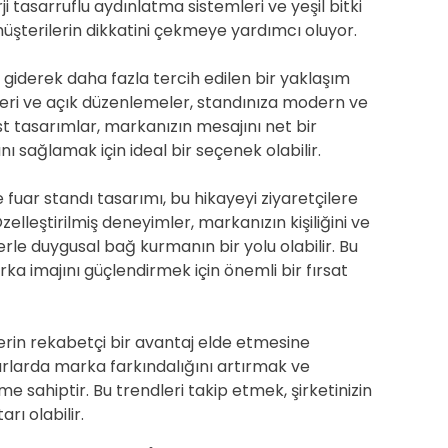
i tasarruflu aydınlatma sistemleri ve yeşil bitki
ı müşterilerin dikkatini çekmeye yardımcı oluyor.
a giderek daha fazla tercih edilen bir yaklaşım
etleri ve açık düzenlemeler, standınıza modern ve
st tasarımlar, markanızın mesajını net bir
ı sağlamak için ideal bir seçenek olabilir.
 fuar standı tasarımı, bu hikayeyi ziyaretçilere
 Özelleştirilmiş deneyimler, markanızın kişiliğini ve
erle duygusal bağ kurmanın bir yolu olabilir. Bu
a imajını güçlendirmek için önemli bir fırsat
lerin rekabetçi bir avantaj elde etmesine
uarlarda marka farkındalığını artırmak ve
me sahiptir. Bu trendleri takip etmek, şirketinizin
rı olabilir.