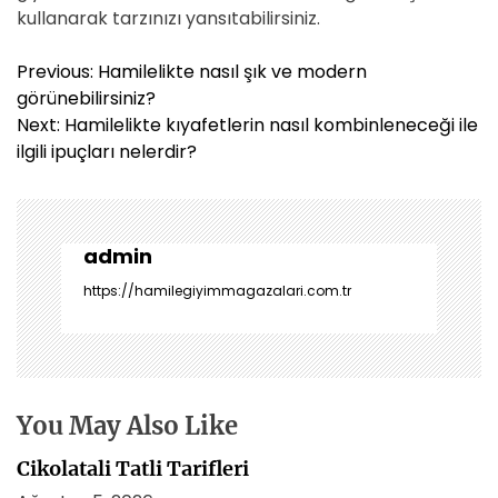
kullanarak tarzınızı yansıtabilirsiniz.
Y
Previous:
Hamilelikte nasıl şık ve modern
a
görünebilirsiniz?
z
Next:
Hamilelikte kıyafetlerin nasıl kombinleneceği ile
ı
ilgili ipuçları nelerdir?
g
e
z
i
admin
n
https://hamilegiyimmagazalari.com.tr
m
e
s
i
You May Also Like
Cikolatali Tatli Tarifleri