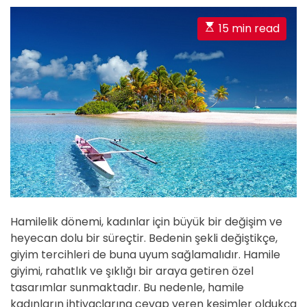
E
15 min read
s
t
i
m
a
t
e
d
r
e
a
Hamilelik dönemi, kadınlar için büyük bir değişim ve
d
heyecan dolu bir süreçtir. Bedenin şekli değiştikçe,
t
giyim tercihleri de buna uyum sağlamalıdır. Hamile
i
giyimi, rahatlık ve şıklığı bir araya getiren özel
m
tasarımlar sunmaktadır. Bu nedenle, hamile
e
kadınların ihtiyaçlarına cevap veren kesimler oldukça