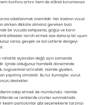
hem konforu artırır hem de stilinizi korumanıza
çlarına odaklanmak önemlidir. Her kadının vücut
atın alırken dikkate almanız gereken bazı
nde bir vücuda sahipseniz, göğüs ve karın
mli elbiseler tercih etmek size daha iyi bir uyum
unuz varsa, gevşek ve bol üstlerle dengeyi
z.
 rahatlık açısından değil, aynı zamanda
dir. İçinde olduğunuz hamilelik döneminde
özgüveninizi artırabilir. Hamile giysileri,
n yapılmış olmalıdır. Bu tür kumaşlar, vücut
ünüzü destekler.
ndlerini takip etmek de mümkündür. Hamile
stillerde ve renklerde ürünler sunmaktadır.
ar kesim pantolonlar gibi seçeneklerle tarzınızı