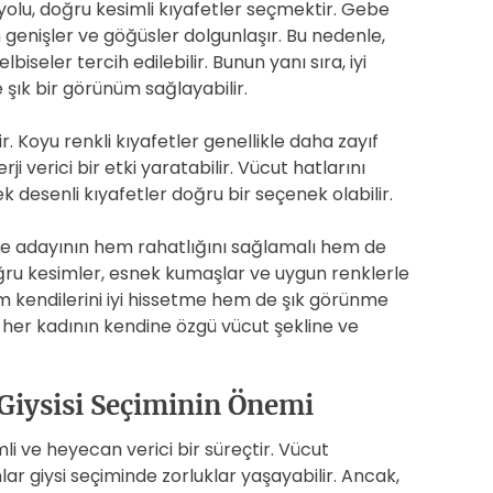
d
 yolu, doğru kesimli kıyafetler seçmektir. Gebe
t
 genişler ve göğüsler dolgunlaşır. Bu nedenle,
i
iseler tercih edilebilir. Bunun yanı sıra, iyi
m
 şık bir görünüm sağlayabilir.
e
 Koyu renkli kıyafetler genellikle daha zayıf
i verici bir etki yaratabilir. Vücut hatlarını
çek desenli kıyafetler doğru bir seçenek olabilir.
nne adayının hem rahatlığını sağlamalı hem de
Doğru kesimler, esnek kumaşlar ve uygun renklerle
 kendilerini iyi hissetme hem de şık görünme
, her kadının kendine özgü vücut şekline ve
Giysisi Seçiminin Önemi
i ve heyecan verici bir süreçtir. Vücut
ınlar giysi seçiminde zorluklar yaşayabilir. Ancak,