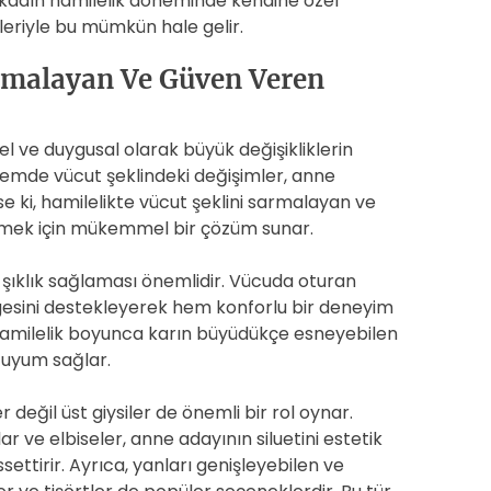
r kadın hamilelik döneminde kendine özel
eriyle bu mümkün hale gelir.
armalayan Ve Güven Veren
el ve duygusal olarak büyük değişikliklerin
önemde vücut şeklindeki değişimler, anne
se ki, hamilelikte vücut şeklini sarmalayan ve
letmek için mükemmel bir çözüm sunar.
e şıklık sağlaması önemlidir. Vücuda oturan
ölgesini destekleyerek hem konforlu bir deneyim
amilelik boyunca karın büyüdükçe esneyebilen
 uyum sağlar.
r değil üst giysiler de önemli bir rol oynar.
ar ve elbiseler, anne adayının siluetini estetik
ssettirir. Ayrıca, yanları genişleyebilen ve