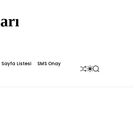
arı
Sayfa Listesi
SMS Onay
S
S
S
H
W
E
U
I
A
F
T
R
F
C
C
L
H
H
E
C
O
L
O
R
M
O