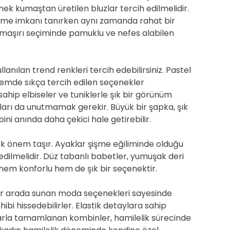
ek kumaştan üretilen bluzlar tercih edilmelidir.
leme imkanı tanırken aynı zamanda rahat bir
çamaşırı seçiminde pamuklu ve nefes alabilen
llanılan trend renkleri tercih edebilirsiniz. Pastel
nemde sıkça tercih edilen seçenekler
ahip elbiseler ve tuniklerle şık bir görünüm
rları da unutmamak gerekir. Büyük bir şapka, şık
ini anında daha çekici hale getirebilir.
ük önem taşır. Ayaklar şişme eğiliminde olduğu
 edilmelidir. Düz tabanlı babetler, yumuşak deri
hem konforlu hem de şık bir seçenektir.
ı bir arada sunan moda seçenekleri sayesinde
ibi hissedebilirler. Elastik detaylara sahip
larla tamamlanan kombinler, hamilelik sürecinde