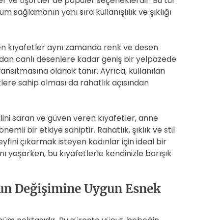
r ve tişörtler de popüler seçeneklerdir. Bu tür
m sağlamanın yanı sıra kullanışlılık ve şıklığı
ren kıyafetler aynı zamanda renk ve desen
rdan canlı desenlere kadar geniş bir yelpazede
yansıtmasına olanak tanır. Ayrıca, kullanılan
lere sahip olması da rahatlık açısından
ini saran ve güven veren kıyafetler, anne
emli bir etkiye sahiptir. Rahatlık, şıklık ve stil
yfini çıkarmak isteyen kadınlar için ideal bir
ı yaşarken, bu kıyafetlerle kendinizle barışık
un Değişimine Uygun Esnek