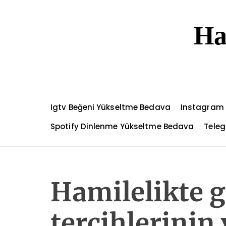
S
k
Ha
i
p
t
o
c
o
n
Igtv Beğeni Yükseltme Bedava
Instagram G
t
e
Spotify Dinlenme Yükseltme Bedava
Teleg
n
t
Hamilelikte 
tercihlerinin 