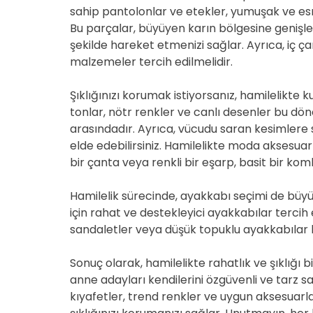
sahip pantolonlar ve etekler, yumuşak ve esn
Bu parçalar, büyüyen karın bölgesine geniş
şekilde hareket etmenizi sağlar. Ayrıca, iç 
malzemeler tercih edilmelidir.
Şıklığınızı korumak istiyorsanız, hamilelikte ku
tonlar, nötr renkler ve canlı desenler bu dö
arasındadır. Ayrıca, vücudu saran kesimlere s
elde edebilirsiniz. Hamilelikte moda aksesua
bir çanta veya renkli bir eşarp, basit bir komb
Hamilelik sürecinde, ayakkabı seçimi de büy
için rahat ve destekleyici ayakkabılar tercih
sandaletler veya düşük topuklu ayakkabılar 
Sonuç olarak, hamilelikte rahatlık ve şıklığ
anne adayları kendilerini özgüvenli ve tarz sah
kıyafetler, trend renkler ve uygun aksesuar