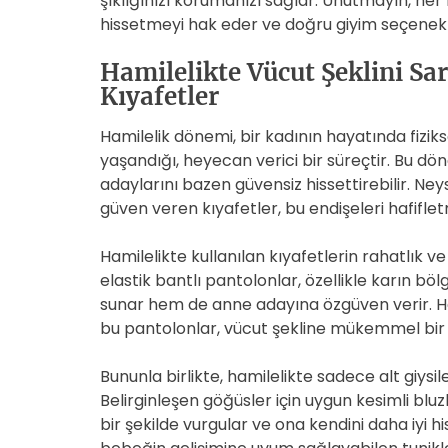
şıklığınızı korumanızı sağlar. Unutmayın, he
hissetmeyi hak eder ve doğru giyim seçenekl
Hamilelikte Vücut Şeklini S
Kıyafetler
Hamilelik dönemi, bir kadının hayatında fiziks
yaşandığı, heyecan verici bir süreçtir. Bu d
adaylarını bazen güvensiz hissettirebilir. Ney
güven veren kıyafetler, bu endişeleri hafif
Hamilelikte kullanılan kıyafetlerin rahatlık v
elastik bantlı pantolonlar, özellikle karın b
sunar hem de anne adayına özgüven verir. H
bu pantolonlar, vücut şekline mükemmel bir
Bununla birlikte, hamilelikte sadece alt giysile
Belirginleşen göğüsler için uygun kesimli bluzl
bir şekilde vurgular ve ona kendini daha iyi hi