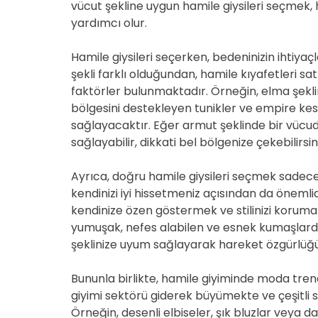
vücut şekline uygun hamile giysileri seçmek, 
yardımcı olur.
Hamile giysileri seçerken, bedeninizin ihtiya
şekli farklı olduğundan, hamile kıyafetleri s
faktörler bulunmaktadır. Örneğin, elma şekli
bölgesini destekleyen tunikler ve empire kesi
sağlayacaktır. Eğer armut şeklinde bir vücud
sağlayabilir, dikkati bel bölgenize çekebilirsini
Ayrıca, doğru hamile giysileri seçmek sadece
kendinizi iyi hissetmeniz açısından da önemli
kendinize özen göstermek ve stilinizi korumak, 
yumuşak, nefes alabilen ve esnek kumaşlarda
şeklinize uyum sağlayarak hareket özgürlüğ
Bununla birlikte, hamile giyiminde moda tre
giyimi sektörü giderek büyümekte ve çeşitli 
Örneğin, desenli elbiseler, şık bluzlar veya d