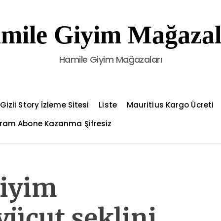
mile Giyim Mağazal
Hamile Giyim Mağazaları
izli Story İzleme Sitesi
Liste
Mauritius Kargo Ücreti
ram Abone Kazanma Şifresiz
giyim
vücut şeklini