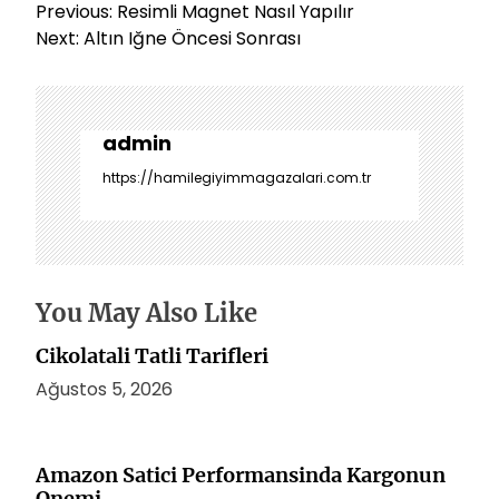
Y
Previous:
Resimli Magnet Nasıl Yapılır
a
Next:
Altın Iğne Öncesi Sonrası
z
ı
g
e
admin
z
https://hamilegiyimmagazalari.com.tr
i
n
m
e
s
You May Also Like
i
Cikolatali Tatli Tarifleri
Ağustos 5, 2026
Amazon Satici Performansinda Kargonun
Onemi