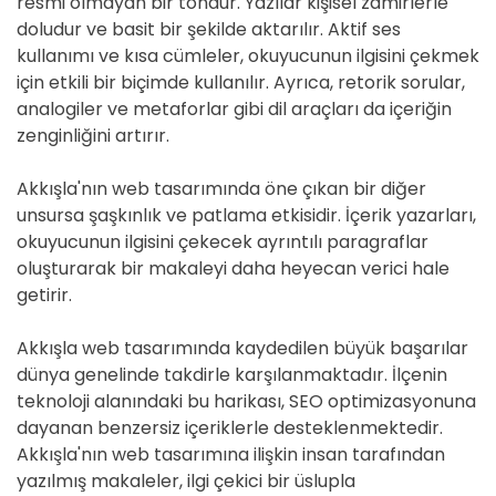
resmi olmayan bir tondur. Yazılar kişisel zamirlerle
doludur ve basit bir şekilde aktarılır. Aktif ses
kullanımı ve kısa cümleler, okuyucunun ilgisini çekmek
için etkili bir biçimde kullanılır. Ayrıca, retorik sorular,
analogiler ve metaforlar gibi dil araçları da içeriğin
zenginliğini artırır.
Akkışla'nın web tasarımında öne çıkan bir diğer
unsursa şaşkınlık ve patlama etkisidir. İçerik yazarları,
okuyucunun ilgisini çekecek ayrıntılı paragraflar
oluşturarak bir makaleyi daha heyecan verici hale
getirir.
Akkışla web tasarımında kaydedilen büyük başarılar
dünya genelinde takdirle karşılanmaktadır. İlçenin
teknoloji alanındaki bu harikası, SEO optimizasyonuna
dayanan benzersiz içeriklerle desteklenmektedir.
Akkışla'nın web tasarımına ilişkin insan tarafından
yazılmış makaleler, ilgi çekici bir üslupla