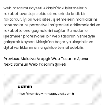
web tasarımı Kayseri Akkışla'daki işletmelerin
rekabet avantajını elde etmelerinde kritik bir
faktördür. İyi bir web sitesi, işletmelerin markalarını
tanıtmalarını, potansiyel müşterileri etkilemelerini ve
rekabette öne geçmelerini sağlar. Bu nedenle,
işletmeler profesyonel bir web tasarım hizmetiyle
çalışarak Kayseri Akkışla'da başarıya ulaşabilir ve
dijital varlıklarını en iyi şekilde temsil edebilir.
Y
Previous:
Malatya Arapgir Web Tasarım Ajansı
a
Next:
Samsun Web Tasarım Şirketi
z
ı
g
e
admin
z
https://hamilegiyimmagazalari.com.tr
i
n