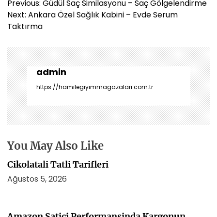
Y
Previous:
Güdül Saç Similasyonu – Saç Gölgelendirme
a
Next:
Ankara Özel Sağlık Kabini – Evde Serum
z
Taktırma
ı
g
e
z
admin
i
https://hamilegiyimmagazalari.com.tr
n
m
e
s
i
You May Also Like
Cikolatali Tatli Tarifleri
Ağustos 5, 2026
Amazon Satici Performansinda Kargonun