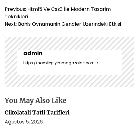
Y
Previous:
Html5 Ve Css3 İle Modern Tasarim
a
Teknikleri
z
Next:
Bahis Oynamanin Gencler Uzerindeki Etkisi
ı
g
e
z
admin
i
https://hamilegiyimmagazalari.com.tr
n
m
e
s
i
You May Also Like
Cikolatali Tatli Tarifleri
Ağustos 5, 2026