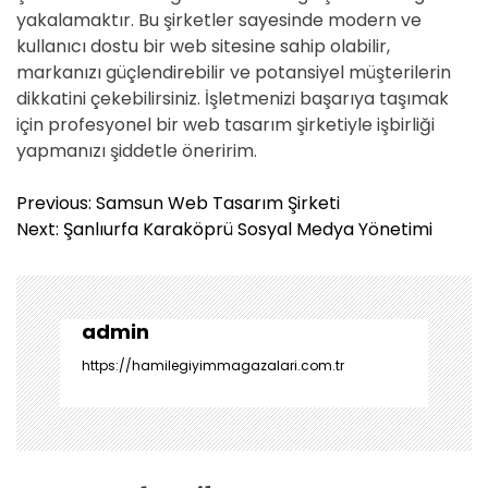
yakalamaktır. Bu şirketler sayesinde modern ve
kullanıcı dostu bir web sitesine sahip olabilir,
markanızı güçlendirebilir ve potansiyel müşterilerin
dikkatini çekebilirsiniz. İşletmenizi başarıya taşımak
için profesyonel bir web tasarım şirketiyle işbirliği
yapmanızı şiddetle öneririm.
Y
Previous:
Samsun Web Tasarım Şirketi
a
Next:
Şanlıurfa Karaköprü Sosyal Medya Yönetimi
z
ı
g
e
admin
z
https://hamilegiyimmagazalari.com.tr
i
n
m
e