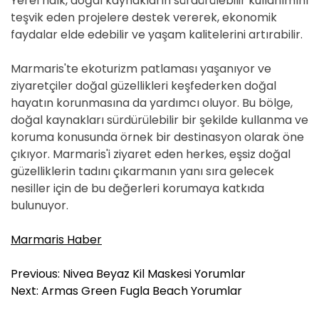
Yerel halk, doğal kaynakların sürdürülebilir kullanımını
teşvik eden projelere destek vererek, ekonomik
faydalar elde edebilir ve yaşam kalitelerini artırabilir.
Marmaris'te ekoturizm patlaması yaşanıyor ve
ziyaretçiler doğal güzellikleri keşfederken doğal
hayatın korunmasına da yardımcı oluyor. Bu bölge,
doğal kaynakları sürdürülebilir bir şekilde kullanma ve
koruma konusunda örnek bir destinasyon olarak öne
çıkıyor. Marmaris'i ziyaret eden herkes, eşsiz doğal
güzelliklerin tadını çıkarmanın yanı sıra gelecek
nesiller için de bu değerleri korumaya katkıda
bulunuyor.
Marmaris Haber
Y
Previous:
Nivea Beyaz Kil Maskesi Yorumlar
a
Next:
Armas Green Fugla Beach Yorumlar
z