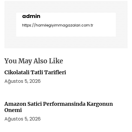
ı
g
e
admin
z
https://hamilegiyimmagazalari.com.tr
i
n
m
e
s
You May Also Like
i
Cikolatali Tatli Tarifleri
Ağustos 5, 2026
Amazon Satici Performansinda Kargonun
Onemi
Ağustos 5, 2026