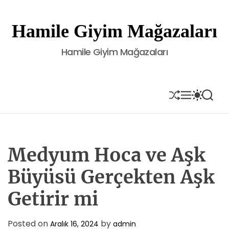
S
k
Hamile Giyim Mağazaları
i
p
Hamile Giyim Mağazaları
t
o
c
o
S
M
S
S
H
E
W
E
n
U
N
I
A
t
F
U
T
R
e
F
C
C
L
H
H
n
E
C
Medyum Hoca ve Aşk
t
O
L
Büyüsü Gerçekten Aşk
O
R
Getirir mi
M
O
D
E
Posted on
by
Aralık 16, 2024
admin