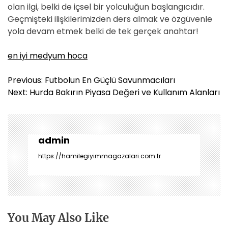
olan ilgi, belki de içsel bir yolculuğun başlangıcıdır.
Geçmişteki ilişkilerimizden ders almak ve özgüvenle
yola devam etmek belki de tek gerçek anahtar!
en iyi medyum hoca
Y
Previous:
Futbolun En Güçlü Savunmacıları
a
Next:
Hurda Bakırın Piyasa Değeri ve Kullanım Alanları
z
ı
g
e
admin
z
https://hamilegiyimmagazalari.com.tr
i
n
m
e
s
You May Also Like
i