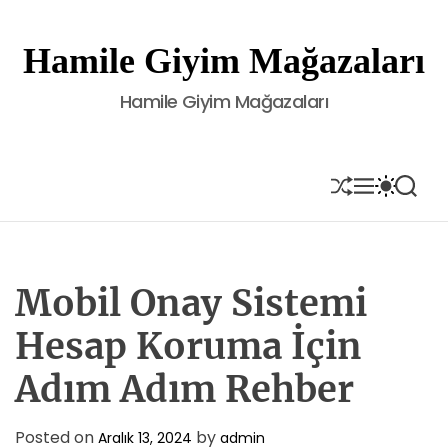
S
k
Hamile Giyim Mağazaları
i
p
Hamile Giyim Mağazaları
t
o
c
o
S
M
S
S
H
E
W
E
n
U
N
I
A
t
F
U
T
R
e
F
C
C
L
H
H
n
E
C
Mobil Onay Sistemi
t
O
L
Hesap Koruma İçin
O
R
Adım Adım Rehber
M
O
D
E
Posted on
by
Aralık 13, 2024
admin