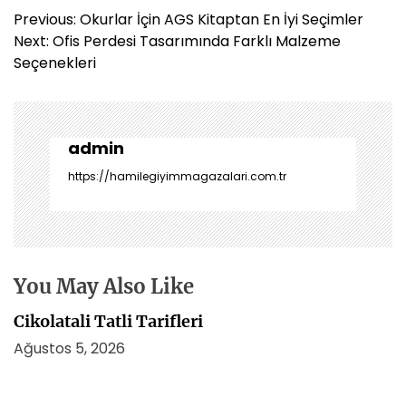
Y
Previous:
Okurlar İçin AGS Kitaptan En İyi Seçimler
a
Next:
Ofis Perdesi Tasarımında Farklı Malzeme
z
Seçenekleri
ı
g
e
z
admin
i
https://hamilegiyimmagazalari.com.tr
n
m
e
s
i
You May Also Like
Cikolatali Tatli Tarifleri
Ağustos 5, 2026