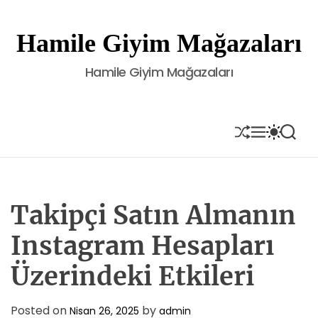
S
k
Hamile Giyim Mağazaları
i
p
Hamile Giyim Mağazaları
t
o
c
o
S
M
S
S
H
E
W
E
n
U
N
I
A
t
F
U
T
R
e
F
C
C
L
H
H
n
E
C
Takipçi Satın Almanın
t
O
L
Instagram Hesapları
O
R
Üzerindeki Etkileri
M
O
D
E
Posted on
by
Nisan 26, 2025
admin