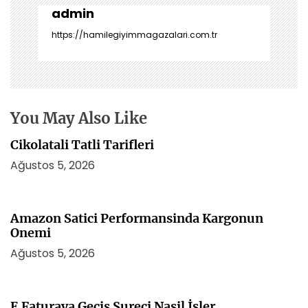
z
admin
i
https://hamilegiyimmagazalari.com.tr
n
m
e
s
i
You May Also Like
Cikolatali Tatli Tarifleri
Ağustos 5, 2026
Amazon Satici Performansinda Kargonun
Onemi
Ağustos 5, 2026
E Faturaya Gecis Sureci Nasil İsler