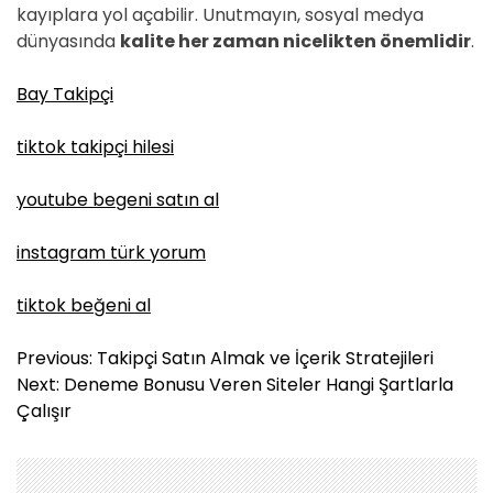
kayıplara yol açabilir. Unutmayın, sosyal medya
dünyasında
kalite her zaman nicelikten önemlidir
.
Bay Takipçi
tiktok takipçi hilesi
youtube begeni satın al
instagram türk yorum
tiktok beğeni al
Y
Previous:
Takipçi Satın Almak ve İçerik Stratejileri
a
Next:
Deneme Bonusu Veren Siteler Hangi Şartlarla
z
Çalışır
ı
g
e