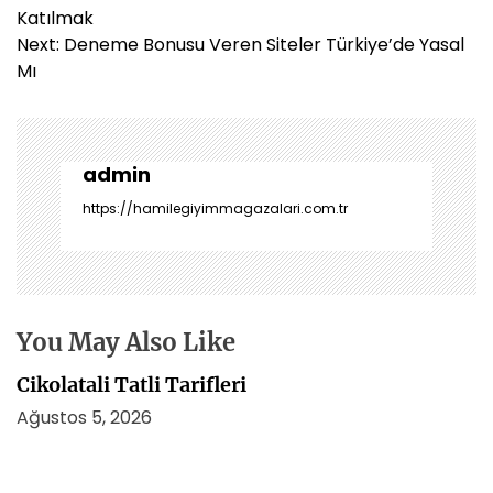
a
Katılmak
z
Next:
Deneme Bonusu Veren Siteler Türkiye’de Yasal
ı
Mı
g
e
z
i
admin
n
https://hamilegiyimmagazalari.com.tr
m
e
s
i
You May Also Like
Cikolatali Tatli Tarifleri
Ağustos 5, 2026