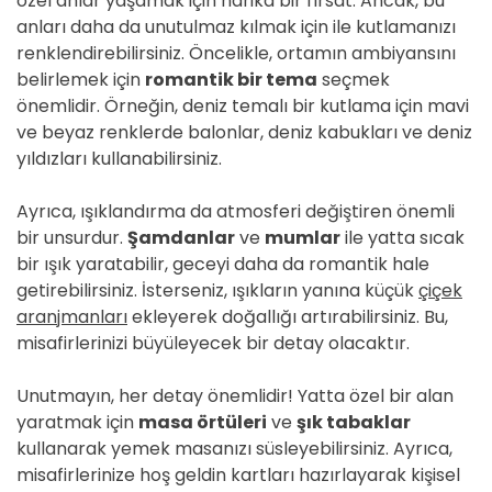
özel anlar yaşamak için harika bir fırsat. Ancak, bu
anları daha da unutulmaz kılmak için ile kutlamanızı
renklendirebilirsiniz. Öncelikle, ortamın ambiyansını
belirlemek için
romantik bir tema
seçmek
önemlidir. Örneğin, deniz temalı bir kutlama için mavi
ve beyaz renklerde balonlar, deniz kabukları ve deniz
yıldızları kullanabilirsiniz.
Ayrıca, ışıklandırma da atmosferi değiştiren önemli
bir unsurdur.
Şamdanlar
ve
mumlar
ile yatta sıcak
bir ışık yaratabilir, geceyi daha da romantik hale
getirebilirsiniz. İsterseniz, ışıkların yanına küçük
çiçek
aranjmanları
ekleyerek doğallığı artırabilirsiniz. Bu,
misafirlerinizi büyüleyecek bir detay olacaktır.
Unutmayın, her detay önemlidir! Yatta özel bir alan
yaratmak için
masa örtüleri
ve
şık tabaklar
kullanarak yemek masanızı süsleyebilirsiniz. Ayrıca,
misafirlerinize hoş geldin kartları hazırlayarak kişisel