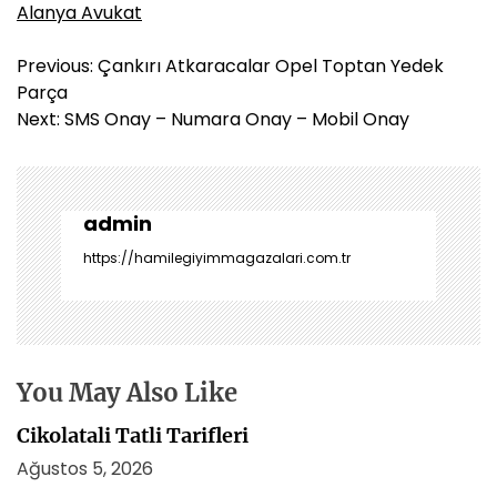
Alanya Avukat
Y
Previous:
Çankırı Atkaracalar Opel Toptan Yedek
a
Parça
z
Next:
SMS Onay – Numara Onay – Mobil Onay
ı
g
e
z
admin
i
https://hamilegiyimmagazalari.com.tr
n
m
e
s
i
You May Also Like
Cikolatali Tatli Tarifleri
Ağustos 5, 2026