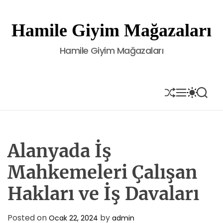
S
k
Hamile Giyim Mağazaları
i
p
Hamile Giyim Mağazaları
t
o
c
o
S
M
S
S
H
E
W
E
n
U
N
I
A
t
F
U
T
R
e
F
C
C
L
H
H
n
E
C
Alanyada İş
t
O
L
Mahkemeleri Çalışan
O
R
Hakları ve İş Davaları
M
O
D
E
Posted on
by
Ocak 22, 2024
admin