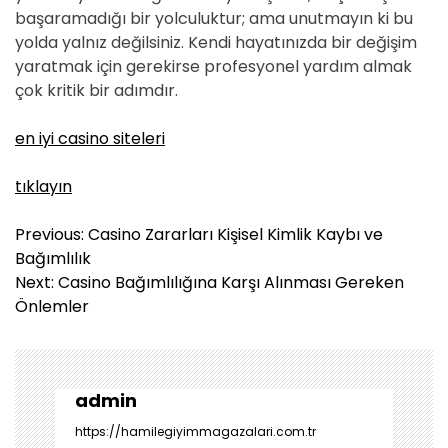
başaramadığı bir yolculuktur; ama unutmayın ki bu
yolda yalnız değilsiniz. Kendi hayatınızda bir değişim
yaratmak için gerekirse profesyonel yardım almak
çok kritik bir adımdır.
en iyi casino siteleri
tıklayın
Y
Previous:
Casino Zararları Kişisel Kimlik Kaybı ve
a
Bağımlılık
z
Next:
Casino Bağımlılığına Karşı Alınması Gereken
ı
Önlemler
g
e
z
i
admin
n
https://hamilegiyimmagazalari.com.tr