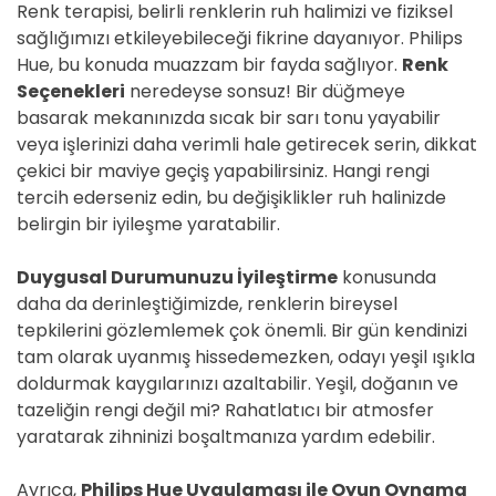
Renk terapisi, belirli renklerin ruh halimizi ve fiziksel
sağlığımızı etkileyebileceği fikrine dayanıyor. Philips
Hue, bu konuda muazzam bir fayda sağlıyor.
Renk
Seçenekleri
neredeyse sonsuz! Bir düğmeye
basarak mekanınızda sıcak bir sarı tonu yayabilir
veya işlerinizi daha verimli hale getirecek serin, dikkat
çekici bir maviye geçiş yapabilirsiniz. Hangi rengi
tercih ederseniz edin, bu değişiklikler ruh halinizde
belirgin bir iyileşme yaratabilir.
Duygusal Durumunuzu İyileştirme
konusunda
daha da derinleştiğimizde, renklerin bireysel
tepkilerini gözlemlemek çok önemli. Bir gün kendinizi
tam olarak uyanmış hissedemezken, odayı yeşil ışıkla
doldurmak kaygılarınızı azaltabilir. Yeşil, doğanın ve
tazeliğin rengi değil mi? Rahatlatıcı bir atmosfer
yaratarak zihninizi boşaltmanıza yardım edebilir.
Ayrıca,
Philips Hue Uygulaması ile Oyun Oynama