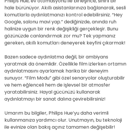
Philips Hue, ev otomasyonu ile birleşince, sihirli bir
hale bürünüyor. Akıllı asistanlarınıza bağlanarak, sesli
komutlarla aydınlatmanızı kontrol edebilirsiniz. “Hey
Google, salonu mavi yap.” dediğinizde, anında ruh
halinize uygun bir renk değişikliği gerçekleşir. Bunu
gözünüzde canlandırmak zor mu? Tek yapmanız
gereken, akıllı komutları deneyerek keyfini çıkarmak!
Bazen sadece aydınlatma değil, bir ambiyans
yaratmak da önemlidir. Özellikle film izlerken ortamın
aydınlatmasını ayarlamak harika bir deneyim
sunuyor. “Film Modu” gibi özel senaryolar oluşturabilir
ve hem eğlenceli hem de işlevsel bir atmosfer
yaratabilirsiniz. Hayal gücünüzü kullanarak
aydınlatmayı bir sanat dalına çevirebilirsiniz!
Umarım bu bilgiler, Philips Hue’yu daha verimli
kullanmanıza yardımcı olur. Unutmayın, bu teknoloji
ile evinize olan bakış açınız tamamen değişebilir!