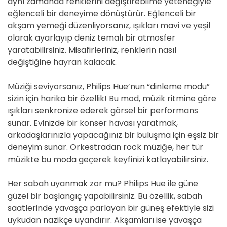
aynı zamanda renklerini değiştirebilme yeteneğiyle
eğlenceli bir deneyime dönüştürür. Eğlenceli bir
akşam yemeği düzenliyorsanız, ışıkları mavi ve yeşil
olarak ayarlayıp deniz temalı bir atmosfer
yaratabilirsiniz. Misafirleriniz, renklerin nasıl
değiştiğine hayran kalacak.
Müziği seviyorsanız, Philips Hue’nun “dinleme modu”
sizin için harika bir özellik! Bu mod, müzik ritmine göre
ışıkları senkronize ederek görsel bir performans
sunar. Evinizde bir konser havası yaratmak,
arkadaşlarınızla yapacağınız bir buluşma için eşsiz bir
deneyim sunar. Orkestradan rock müziğe, her tür
müzikte bu moda geçerek keyfinizi katlayabilirsiniz.
Her sabah uyanmak zor mu? Philips Hue ile güne
güzel bir başlangıç yapabilirsiniz. Bu özellik, sabah
saatlerinde yavaşça parlayan bir güneş efektiyle sizi
uykudan nazikçe uyandırır. Akşamları ise yavaşça