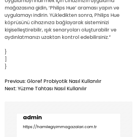
Uygulamayı indirmek için cihazınızın uygulama
mağazasına gidin, ‘Philips Hue’ araması yapın ve
uygulamayı indirin. Yükledikten sonra, Philips Hue
köprüsünü cihazınıza bağlayarak sisteminizi
kişiselleştirebilir, ışık senaryoları oluşturabilir ve
aydınlatmanızı uzaktan kontrol edebilirsiniz.”
}
]
}
Y
Previous:
Gloref Probiyotik Nasıl Kullanılır
a
Next:
Yüzme Tahtası Nasıl Kullanılır
z
ı
g
e
admin
z
https://hamilegiyimmagazalari.com.tr
i